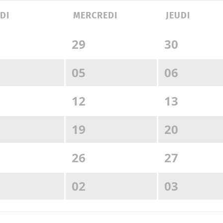
RDI
MERCREDI
JEUDI
29
30
05
06
12
13
19
20
26
27
02
03