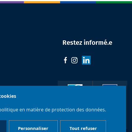
Restez informé.e
 cookies
Faculté de
politique en matière de protection des données.
Philosophie
Université
et Sciences
libre de
sociales
Bruxelles
Personnaliser
Tout refuser