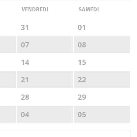
VENDREDI
SAMEDI
31
01
07
08
14
15
21
22
28
29
04
05