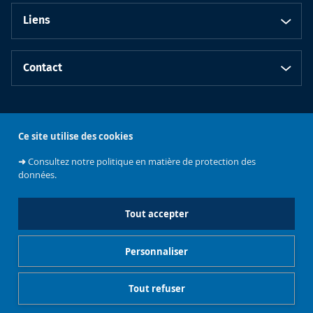
Liens
Contact
Restez informé.e
Ce site utilise des cookies
➜
Consultez notre politique en matière de protection des
données.
Tout accepter
Faculté de
Personnaliser
Philosophie et
Sciences
Université libre
sociales
de Bruxelles
Tout refuser
Accès restreint