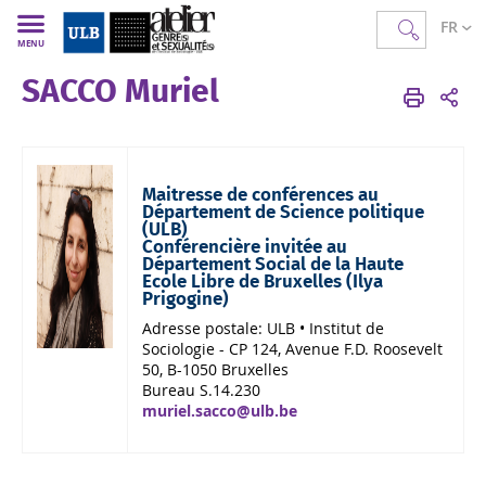
FR
MENU
SACCO Muriel
AGS
FR
Membres
Corps académique
Maitresse de conférences au
Département de Science politique
(ULB)
Conférencière invitée au
Département Social de la Haute
Ecole Libre de Bruxelles (Ilya
Prigogine)
Adresse postale:
ULB • Institut de
Sociologie - CP 124, Avenue F.D. Roosevelt
50, B-1050 Bruxelles
B
ureau S.14.230
muriel.sacco@ulb.be