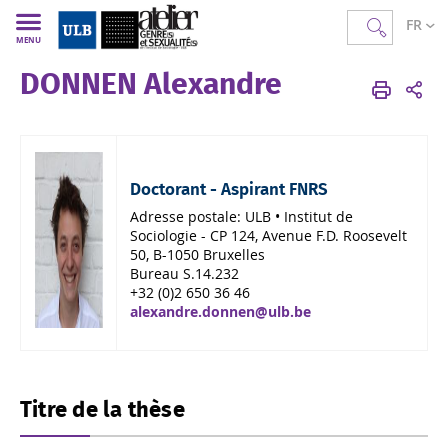
FR
MENU
DONNEN Alexandre
AGS
FR
Membres
Corps scientifique
Doctorant - Aspirant FNRS
Adresse postale:
ULB • Institut de
Sociologie - CP 124, Avenue F.D. Roosevelt
50, B-1050 Bruxelles
B
ureau S.14.232
+32 (0)2 650 36 46
alexandre.donnen@ulb.be
Titre de la thèse