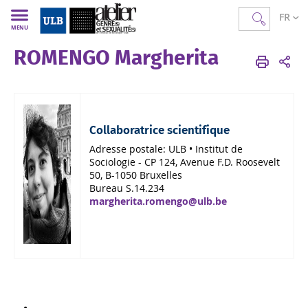
FR
MENU
ROMENGO Margherita
AGS
FR
Membres
Corps scientifique
Collaboratrice scientifique
Adresse postale:
ULB • Institut de
Sociologie - CP 124, Avenue F.D. Roosevelt
50, B-1050 Bruxelles
Bureau S.14.234
margherita.romengo@ulb.be